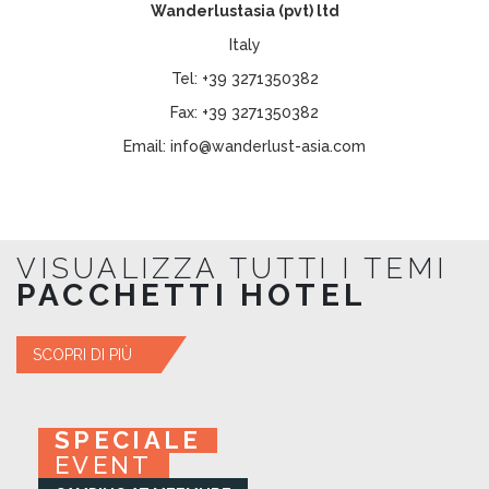
Wanderlustasia (pvt) ltd
Italy
Tel:
+39 3271350382
Fax:
+39 3271350382
Email:
info@wanderlust-asia.com
VISUALIZZA TUTTI I TEMI
PACCHETTI HOTEL
SCOPRI DI PIÙ
SPECIALE
SPECIALE
SPECIALE
SPECIALE
EVENT
EVENT
EVENT
EVENT