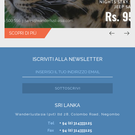
SCOPRI DI PIÙ
SCOPRI DI PIÙ
ISCRIVITI ALLA NEWSLETTER
SOTTOSCRIVI
SRI LANKA
Wanderlustasia (pvt) ltd 28, Colombo Road, Negombo
Tel
+ 94 (0) 314333125
Fax
+ 94 (0) 314333125