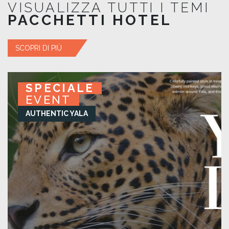
VISUALIZZA TUTTI I TEMI
PACCHETTI HOTEL
SCOPRI DI PIÙ
SPECIALE
SPECIALE
SPECIALE
SPECIALE
EVENT
EVENT
EVENT
EVENT
AUTHENTIC YALA
KURUWITA RETREAT