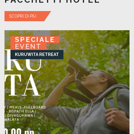
SCOPRI DI PIÙ
SPECIALE
SPECIALE
SPECIALE
SPECIALE
EVENT
EVENT
EVENT
EVENT
KURUWITA RETREAT