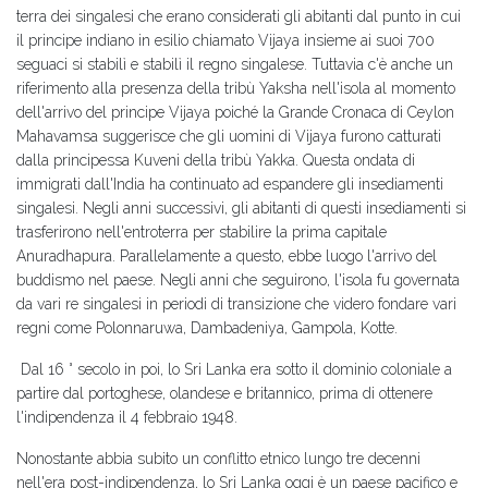
terra dei singalesi che erano considerati gli abitanti dal punto in cui
il principe indiano in esilio chiamato Vijaya insieme ai suoi 700
seguaci si stabilì e stabilì il regno singalese. Tuttavia c'è anche un
riferimento alla presenza della tribù Yaksha nell'isola al momento
dell'arrivo del principe Vijaya poiché la Grande Cronaca di Ceylon
Mahavamsa suggerisce che gli uomini di Vijaya furono catturati
dalla principessa Kuveni della tribù Yakka. Questa ondata di
immigrati dall'India ha continuato ad espandere gli insediamenti
singalesi. Negli anni successivi, gli abitanti di questi insediamenti si
trasferirono nell'entroterra per stabilire la prima capitale
Anuradhapura. Parallelamente a questo, ebbe luogo l'arrivo del
buddismo nel paese. Negli anni che seguirono, l'isola fu governata
da vari re singalesi in periodi di transizione che videro fondare vari
regni come Polonnaruwa, Dambadeniya, Gampola, Kotte.
Dal 16 ° secolo in poi, lo Sri Lanka era sotto il dominio coloniale a
partire dal portoghese, olandese e britannico, prima di ottenere
l'indipendenza il 4 febbraio 1948.
Nonostante abbia subito un conflitto etnico lungo tre decenni
nell'era post-indipendenza, lo Sri Lanka oggi è un paese pacifico e