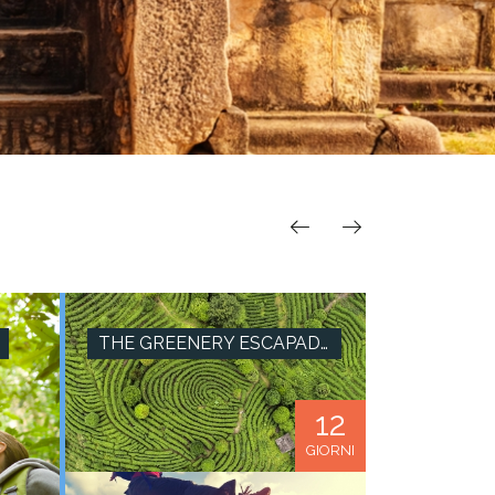
THE GREENERY ESCAPADE
12
GIORNI