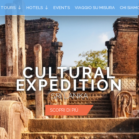
TOURS
HOTELS
EVENTS
VIAGGIO SU MISURA
CHI SIAM
CULTURAL
EXPEDITION
SRI LANKA
SCOPRI DI PIÙ