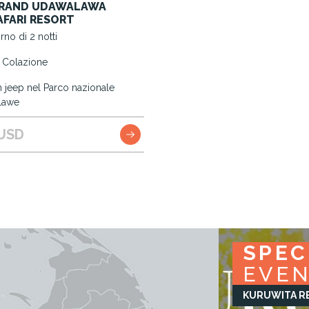
RAND UDAWALAWA
AFARI RESORT
no di 2 notti
 Colazione
in jeep nel Parco nazionale
lawe
USD
SPEC
SPEC
SPEC
SPEC
EVE
EVE
EVE
EVE
KURUWITA R