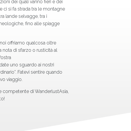
zioni dei quali vanno fieri e dei
 ci si fa strada tra le montagne
ra lande selvagge, tra i
heologiche, fino alle spiagge
, noi offriamo qualcosa oltre
 nota di sfarzo o rusticità al
Vostra
ate uno sguardo ai nostri
’ordinario”. Fatevi sentire quando
vo viaggio.
 e competente di WanderlustAsia,
to!