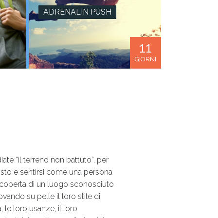
ADRENALIN PUSH
11
GIORNI
SCOPRI DI P
te “il terreno non battuto”, per
sto e sentirsi come una persona
 scoperta di un luogo sconosciuto
ando su pelle il loro stile di
a, le loro usanze, il loro