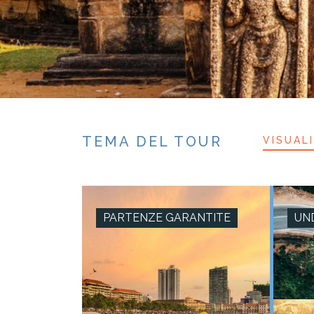
TEMA DEL TOUR
VISUAL
SRI LANKA - CULTURALE `E EREDITÀ
PARTENZE GARANTITE
10
GIORNI