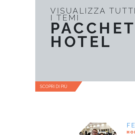
VISUALIZZA TUTT
I TEMI
PACCHET
HOTEL
SCOPRI DI PIÙ
F
F
F
F
F
SR
HO
TO
TO
TO