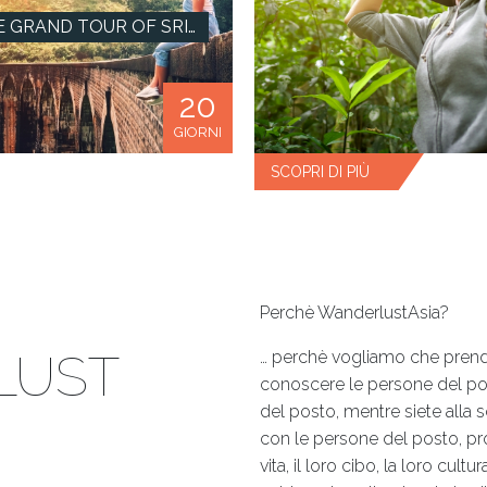
THE GRAND TOUR OF SRI LANKA
20
GIORNI
SCOPRI DI PIÙ
Perchè WanderlustAsia?
LUST
… perchè vogliamo che prendia
conoscere le persone del po
del posto, mentre siete alla
con le persone del posto, prov
vita, il loro cibo, la loro cultur