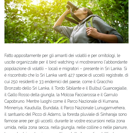
Fatto appositamente per gli amanti dei volatili e per ornitologi, le
uscite organizzate per il bird watching vi mostreranno l'abbondante
popolazione di volatili – locali e migratori – presente in Sri Lanka. Si
è riscontrato che lo Sri Lanka vanti 427 specie di uccelli registrate, di
cui 250 residenti e 33 endemici del paese, come il Gracchio
Bronzato dello Sri Lanka, il Tordo Sibilante e il Bulbul Guancegialle,
il Gallo Rosso della giungla, la Molcoa Facciarossa e il Garrulo
Capobruno. Mentre luoghi come il Parco Nazionale di Kumana,
Minneriya, Kaudulla, Bundala, il Parco Nazionale Lunugamvehera,
il santuario del Picco di Adams, la foresta pluviale di Sinharaja sono
famose aree per gli uccelli, durante le vostre escursioni nella zona
umida, nella zona secca, nella giungla, nelle colline o nelle pianure,