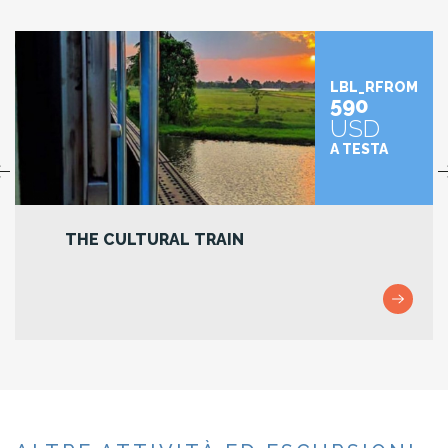
LBL_RFROM
590
USD
A TESTA
UNREAD RECTO & VERSO