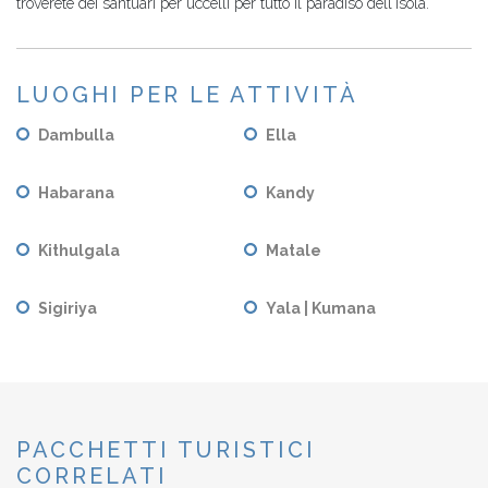
troverete dei santuari per uccelli per tutto il paradiso dell'isola.
LUOGHI PER LE ATTIVITÀ
Dambulla
Ella
Habarana
Kandy
Kithulgala
Matale
Sigiriya
Yala | Kumana
PACCHETTI TURISTICI
CORRELATI