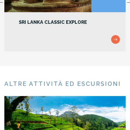
I LANKA CLASSIC EXPLORE
UNREA
ALTRE ATTIVITÀ ED ESCURSIONI