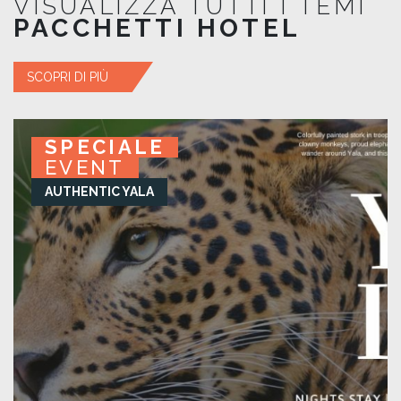
VISUALIZZA TUTTI I TEMI
PACCHETTI HOTEL
SCOPRI DI PIÙ
SPECIALE
SPECIALE
SPECIALE
SPECIALE
EVENT
EVENT
EVENT
EVENT
AUTHENTIC YALA
KURUWITA RETREAT