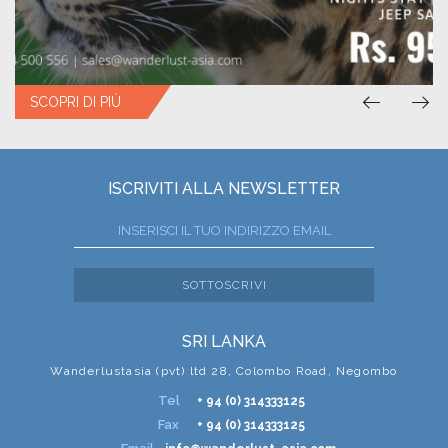
SCOPRI DI PIÙ
SCOPRI DI PIÙ
ISCRIVITI ALLA NEWSLETTER
SOTTOSCRIVI
SRI LANKA
Wanderlustasia (pvt) ltd 28, Colombo Road, Negombo
Tel
+ 94 (0) 314333125
Fax
+ 94 (0) 314333125