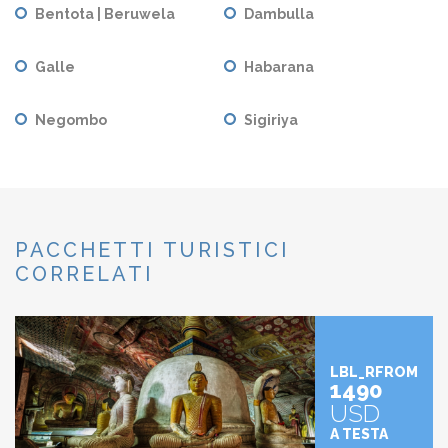
Bentota | Beruwela
Dambulla
Galle
Habarana
Negombo
Sigiriya
PACCHETTI TURISTICI
CORRELATI
LBL_RFROM
1490
USD
A TESTA