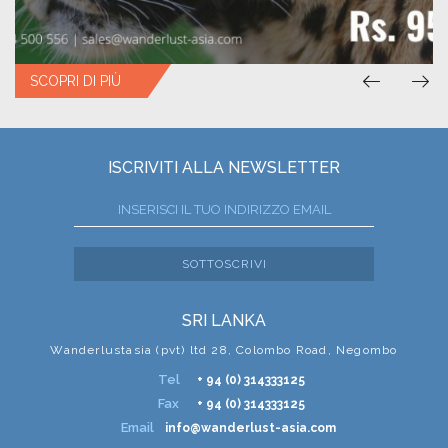
SCOPRI DI PIÙ
SCOPRI DI PIÙ
ISCRIVITI ALLA NEWSLETTER
SOTTOSCRIVI
SRI LANKA
Wanderlustasia (pvt) ltd 28, Colombo Road, Negombo
Tel
+ 94 (0) 314333125
Fax
+ 94 (0) 314333125
Email
info@wanderlust-asia.com