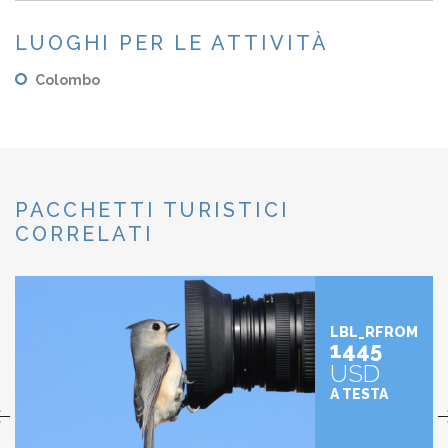
LUOGHI PER LE ATTIVITÀ
Colombo
PACCHETTI TURISTICI
CORRELATI
LBL_RFROM
1445
USD
A TESTA