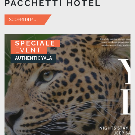
PACCHETTI HOTEL
SCOPRI DI PIÙ
SPECIALE
SPECIALE
SPECIALE
SPECIALE
EVENT
EVENT
EVENT
EVENT
AUTHENTIC YALA
KURUWITA RETREAT