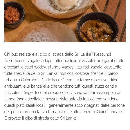
Chi può resistere al cibo di strada dello Sri Lanka? Nessuno!
Nemmeno i singalesi dopo tutti questi anni vissuti qui. I gamberetti
croccanti e caldi wadey, ulundu wadey, kttu roti, kadala, cavallette -
tutte specialità dello Sri Lanka, non così costose. Mentre il parco
urbano a Colombo – Galle Face Green – è famoso per i venditori
ambulanti e le bancarelle che vendono tutti questi stuzzicanti e
succulenti finger food al crepuscolo, ci sono vari famosi negozi di
strada (non aspettatevi nessun ristorante do lusso!) che vendono
questi piatti salati locali, generalmente accompagnati dalle persone
del posto con una tazza fumante di tè allo zenzero. Quindi andate !
E provate il cibo di strada dello Sri Lanka.